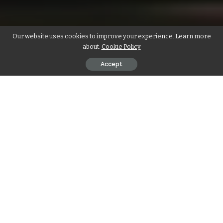
Our website uses cookies to improve your experience. Learn more
about:
Cookie Policy
Accept
O rifle .22 de 10 tiros é uma das armas mais populares entre
caçadores, atiradores esportivos e colecionadores, devido à
sua precisão, baixo custo de manutenção e versatilidade. Se
você está interessado em
comprar rifle .22
, entender os
diferentes fatores que influenciam o preço dessa arma pode
ajudá-lo a tomar uma decisão mais informada. Neste artigo,
vamos explorar os aspectos que impactam o preço do rifle
.22 de 10 tiros e fornecer informações essenciais para quem
deseja comprar esse tipo de armamento.