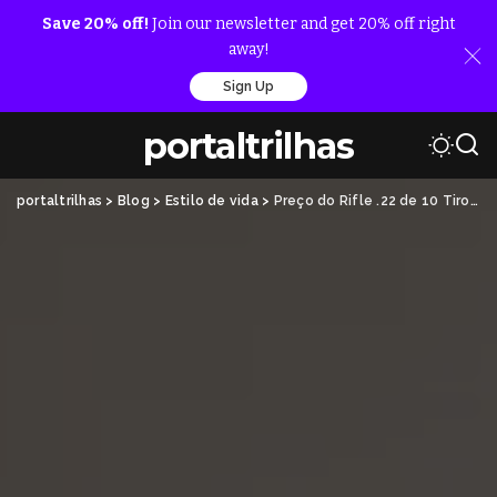
Save 20% off!
Join our newsletter and get 20% off right
away!
Sign Up
portaltrilhas
portaltrilhas
>
Blog
>
Estilo de vida
>
Preço do Rifle .22 de 10 Tiros: O que você precisa saber antes de comprar