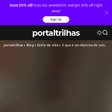
Save 20% off!
Join our newsletter and get 20% off right
away!
Sign Up
portaltrilhas
portaltrilhas
>
Blog
>
Estilo de vida
>
O que é um diploma de curso superior?