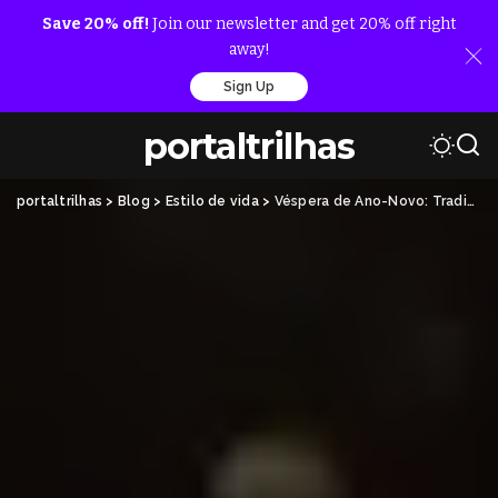
Save 20% off!
Join our newsletter and get 20% off right
away!
Sign Up
portaltrilhas
portaltrilhas
>
Blog
>
Estilo de vida
>
Véspera de Ano-Novo: Tradições, Significados e Curiosidades para Celebrar a Virada com Energia Positiva