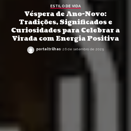
ESTILO DE VIDA
Véspera de Ano-Novo:
Tradições, Significados e
Curiosidades para Celebrar a
Virada com Energia Positiva
portaltrilhas
26 de setembro de 2025
Posted
by