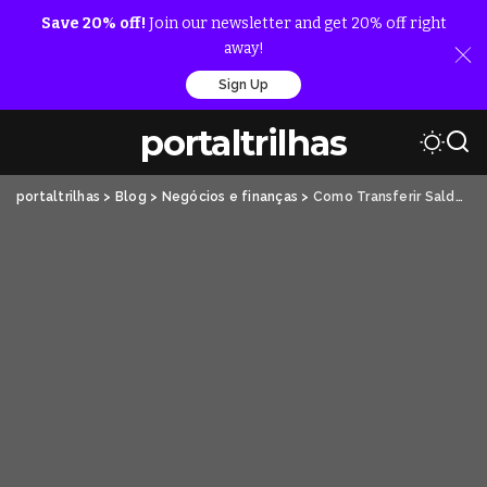
Save 20% off!
Join our newsletter and get 20% off right
away!
Sign Up
portaltrilhas
portaltrilhas
>
Blog
>
Negócios e finanças
>
Como Transferir Saldo BM para Outra BM no Facebook Ads: Passo a Passo Completo