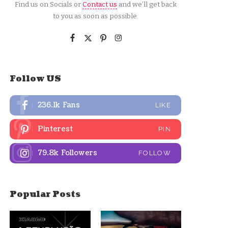
Find us on Socials or
Contact us
and we’ll get back
to you as soon as possible.
Follow US
236.1k
Fans
LIKE
Pinterest
PIN
79.8k
Followers
FOLLOW
Popular Posts