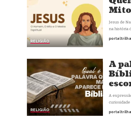
Quem
Mito
Jesus de Na
na história
portaltrilh
RELIGIÃO
Posted
by
A pa
Bíbl
esco
A expressão
curiosidade
RELIGIÃO
portaltrilh
Posted
by