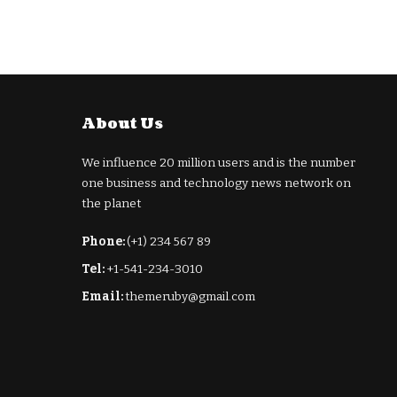
About Us
We influence 20 million users and is the number
one business and technology news network on
the planet
Phone:
(+1) 234 567 89
Tel:
+1-541-234-3010
Email:
themeruby@gmail.com