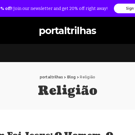
% off!
Join our newsletter and get 20% off right away!
Sign
portaltrilhas
portaltrilhas
>
Blog
>
Religião
Religião