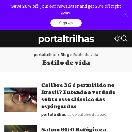
Save 20% off!
Join our newsletter and get 20% off right
away!
Sign Up
portaltrilhas
portaltrilhas
>
Blog
>
Estilo de vida
Estilo de vida
Calibre 36 é permitido no
Brasil? Entenda a verdade
sobre esse clássico das
espingardas
portaltrilhas
12 de outubro de 2025
Posted
by
Salmo 91: O Refúgio e a