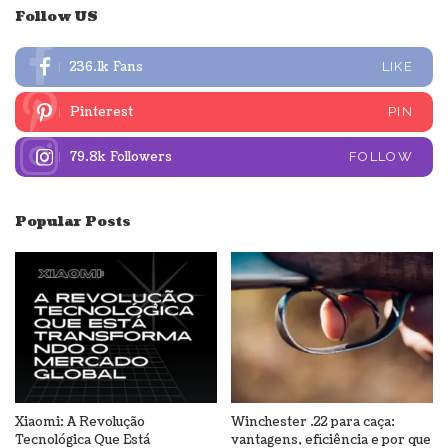
Follow US
236.1k
Fans
LIKE
Pinterest
PIN
79.8k
Followers
FOLLOW
Popular Posts
Xiaomi: A Revolução
Winchester .22 para caça:
Tecnológica Que Está
vantagens, eficiência e por que