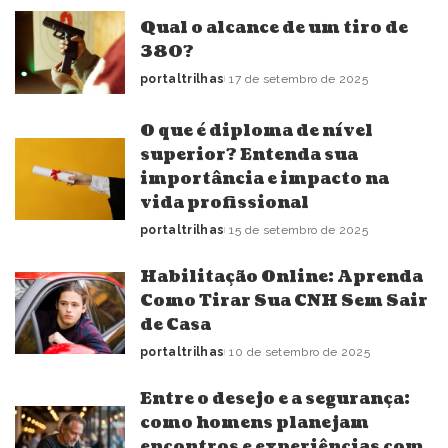
Qual o alcance de um tiro de
380?
portaltrilhas
17 de setembro de 2025
Posted
by
O que é diploma de nível
superior? Entenda sua
importância e impacto na
vida profissional
portaltrilhas
15 de setembro de 2025
Posted
by
Habilitação Online: Aprenda
Como Tirar Sua CNH Sem Sair
de Casa
portaltrilhas
10 de setembro de 2025
Posted
by
Entre o desejo e a segurança:
como homens planejam
encontros e experiências com