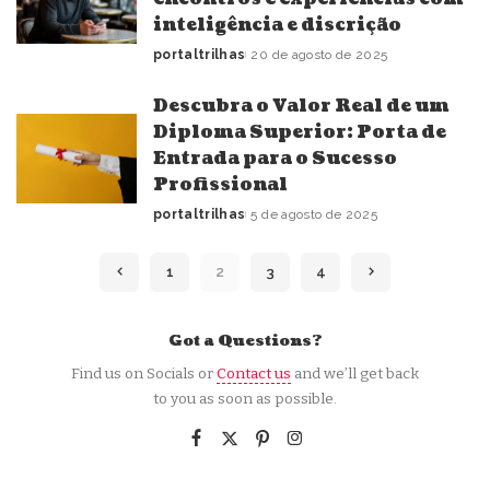
inteligência e discrição
portaltrilhas
20 de agosto de 2025
Posted
by
Descubra o Valor Real de um
Diploma Superior: Porta de
Entrada para o Sucesso
Profissional
portaltrilhas
5 de agosto de 2025
Posted
by
1
2
3
4
Got a Questions?
Find us on Socials or
Contact us
and we’ll get back
to you as soon as possible.